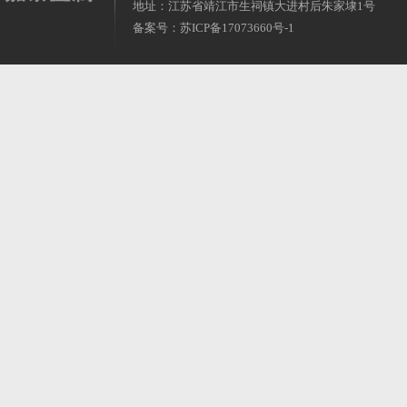
地址：江苏省靖江市生祠镇大进村后朱家埭1号
备案号：
苏ICP备17073660号-1