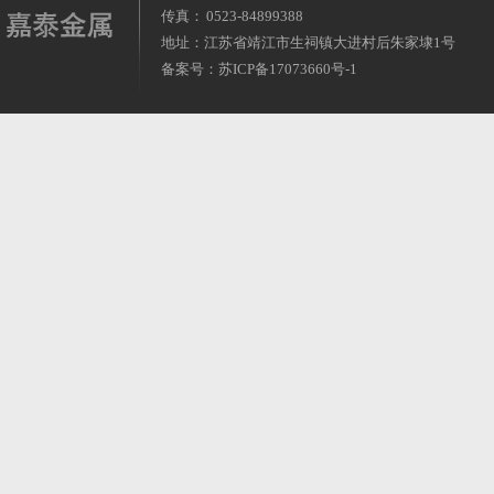
传真： 0523-84899388
地址：江苏省靖江市生祠镇大进村后朱家埭1号
备案号：
苏ICP备17073660号-1